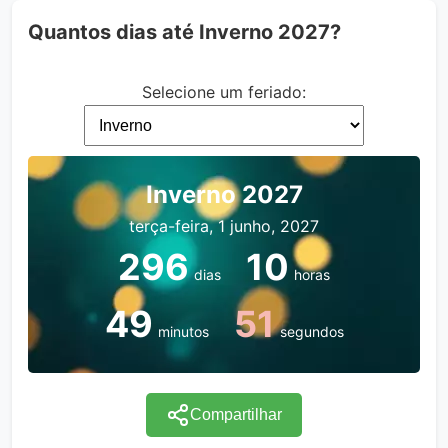
Quantos dias até Inverno 2027?
Selecione um feriado:
Inverno 2027
terça-feira, 1 junho, 2027
296
10
dias
horas
49
51
minutos
segundos
Compartilhar