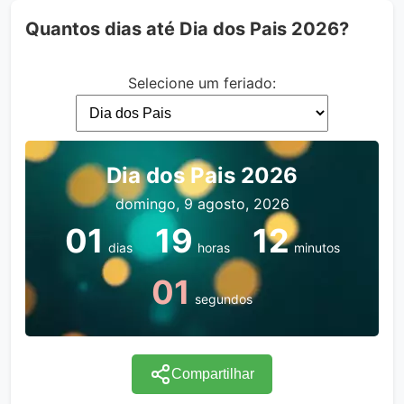
Quantos dias até Dia dos Pais 2026?
Selecione um feriado:
Dia dos Pais 2026
domingo, 9 agosto, 2026
01
19
12
dias
horas
minutos
01
segundos
Compartilhar