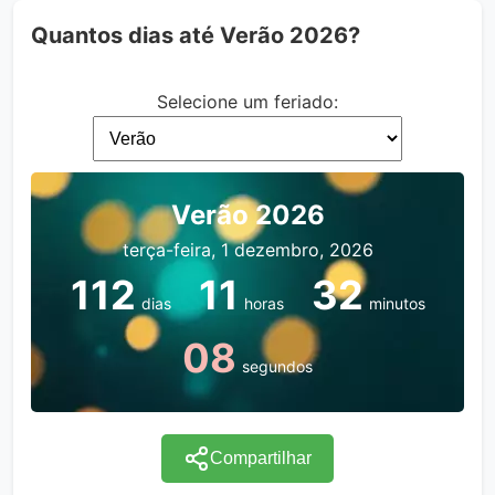
Quantos dias até Verão 2026?
Selecione um feriado:
Verão 2026
terça-feira, 1 dezembro, 2026
112
11
32
dias
horas
minutos
08
segundos
Compartilhar